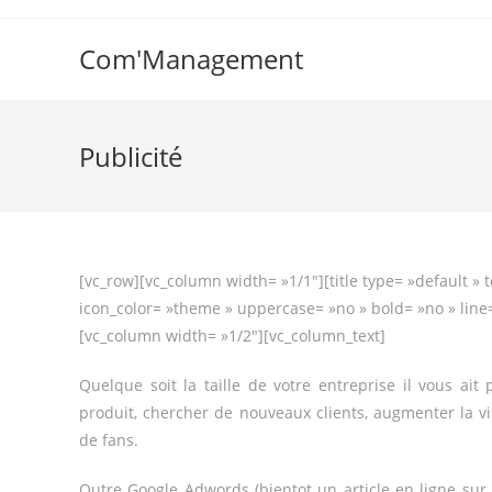
Com'Management
Publicité
[vc_row][vc_column width= »1/1″][title type= »default » t
icon_color= »theme » uppercase= »no » bold= »no » line=
[vc_column width= »1/2″][vc_column_text]
Quelque soit la taille de votre entreprise il vous ait
produit, chercher de nouveaux clients, augmenter la v
de fans.
Outre Google Adwords (bientot un article en ligne sur 