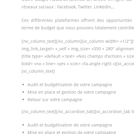
réseaux sociaux : Facebook, Twitter, Linkedin,…
Ces différentes plateformes offrent des opportunité
terme de budget que nous pouvons totalement contrôler (à
[/vc_column_text][/vc_column][vc_column width= »1/2″][
img_link_target= »_self » img_size= »350 × 280″ alignme
[title type= »default » text= »Nos champs d’actions » si
bold= »no » line= »yes » icon= »fa-angle-right »][vc_acco
[vc_column_text]
Audit et budgétisation de votre campagne
Mise en place et gestion de votre campagne
Retour sur votre campagne
[/vc_column_text][/vc_accordion_tab][vc_accordion_tab ti
Audit et budgétisation de votre campagne
Mise en place et gestion de votre campagne