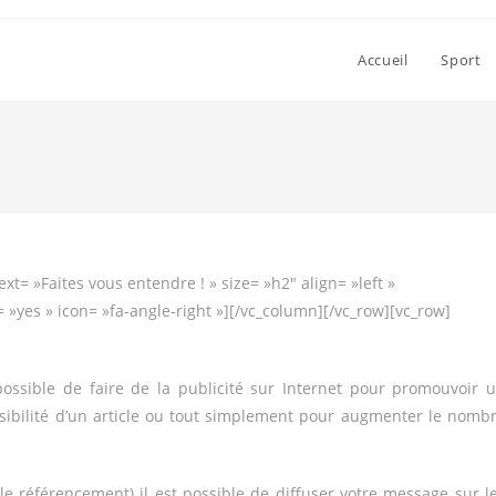
Accueil
Sport
ext= »Faites vous entendre ! » size= »h2″ align= »left »
 »yes » icon= »fa-angle-right »][/vc_column][/vc_row][vc_row]
 possible de faire de la publicité sur Internet pour promouvoir 
isibilité d’un article ou tout simplement pour augmenter le nomb
le référencement) il est possible de diffuser votre message sur l