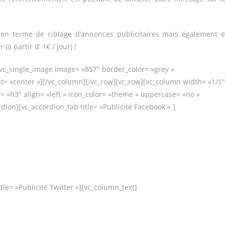
s en terme de ciblage d’annonces publicitaires mais également 
 partir d’ 1€ / jour) !
vc_single_image image= »857″ border_color= »grey »
nt= »center »][/vc_column][/vc_row][vc_row][vc_column width= »1/1″
ze= »h3″ align= »left » icon_color= »theme » uppercase= »no »
rdion][vc_accordion_tab title= »Publicité Facebook « ]
tle= »Publicité Twitter »][vc_column_text]